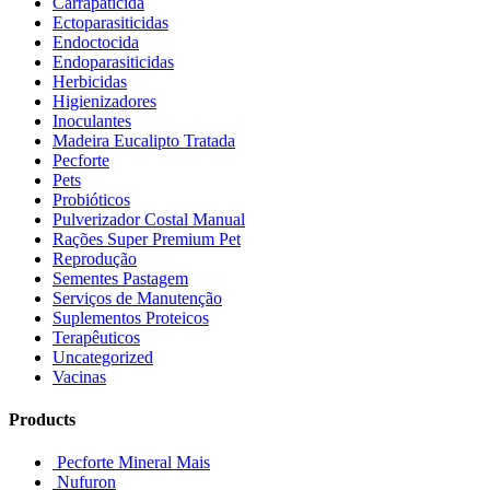
Carrapaticida
Ectoparasiticidas
Endoctocida
Endoparasiticidas
Herbicidas
Higienizadores
Inoculantes
Madeira Eucalipto Tratada
Pecforte
Pets
Probióticos
Pulverizador Costal Manual
Rações Super Premium Pet
Reprodução
Sementes Pastagem
Serviços de Manutenção
Suplementos Proteicos
Terapêuticos
Uncategorized
Vacinas
Products
Pecforte Mineral Mais
Nufuron